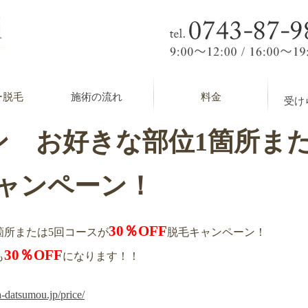
ー脱毛
施術の流れ
料金
受け
ン お好きな部位1箇所ま
キャンペーン！
30％OFF
箇所または5回コースが
脱毛キャンペーン！
30％OFF
も
になります！！
-datsumou.jp/price/